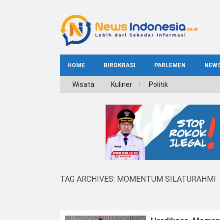
HOME
BIROKRASI
PARLEMEN
NEW
NE
Wisata
Kuliner
Politik
INDEKS
BIROKRASI
REG
NAS
TAG ARCHIVES:
MOMENTUM SILATURAHMI