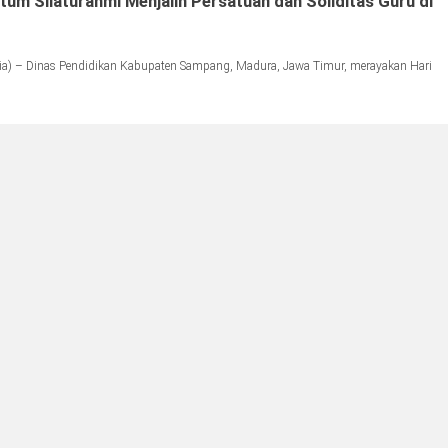
um Silaturahmi Menjalin Persatuan dan Soliditas Guru di
) – Dinas Pendidikan Kabupaten Sampang, Madura, Jawa Timur, merayakan Hari