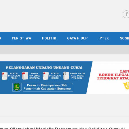
S
PERISTIWA
POLITIK
GAYA HIDUP
IPTEK
SOS
WS MADURA
HUKUM
KESEHATAN
PENDIDIKAN
SOS
IONAL
KRIMINAL
KULINER
ILMIAH
BUD
IONAL
KORUPSI
OTOMOTIF
TEKNOLOGI
WIS