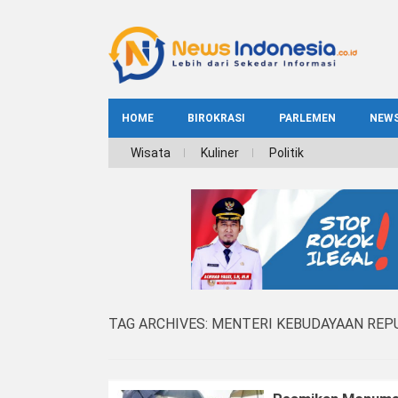
HOME
BIROKRASI
PARLEMEN
NEW
NE
Wisata
Kuliner
Politik
INDEKS
BIROKRASI
REG
NAS
TAG ARCHIVES:
MENTERI KEBUDAYAAN REPU