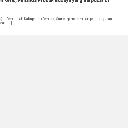
 Keris, Penanda Produk Budaya yang Berpusat di
a) – Pemerintah Kabupaten (Pemkab) Sumenep meresmikan pembangunan
asi di […]