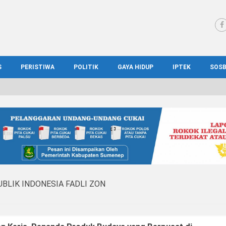
S
PERISTIWA
POLITIK
GAYA HIDUP
IPTEK
SOS
WS MADURA
HUKUM
KESEHATAN
PENDIDIKAN
SOS
IONAL
KRIMINAL
KULINER
ILMIAH
BUD
IONAL
KORUPSI
OTOMOTIF
TEKNOLOGI
WIS
BLIK INDONESIA FADLI ZON