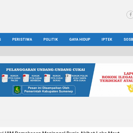
S
PERISTIWA
POLITIK
GAYA HIDUP
IPTEK
SOS
WS MADURA
HUKUM
KESEHATAN
PENDIDIKAN
SOS
IONAL
KRIMINAL
KULINER
ILMIAH
BUD
IONAL
KORUPSI
OTOMOTIF
TEKNOLOGI
WIS