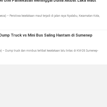
iswi UIM Pamekasan Meninggal Dunia Akibat Laka Maut
a) – Peristiwa kecelakaan maut terjadi di jalan raya Nyalabu, Kecamatan Kota,
Dump Truck vs Mini Bus Saling Hantam di Sumenep
 – Dump truck dan minibus terlibat kecelakaan lalu lintas di KM-28 Sumenep-