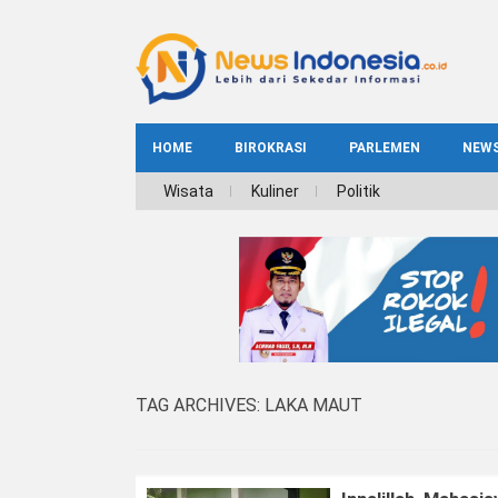
HOME
BIROKRASI
PARLEMEN
NEW
NE
Wisata
Kuliner
Politik
INDEKS
BIROKRASI
REG
NAS
TAG ARCHIVES:
LAKA MAUT