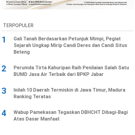
Ekonomi
Olahraga
Indeks
Birokrasi
TERPOPULER
1
Gali Tanah Berdasarkan Petunjuk Mimpi, Pegiat
Sejarah Ungkap Mirip Candi Deres dan Candi Situs
Beteng
2
Perumda Tirta Kahuripan Raih Penilaian Salah Satu
BUMD Jasa Air Terbaik dari BPKP Jabar
3
Inilah 10 Daerah Termiskin di Jawa Timur, Madura
©
Ranking Teratas
Copyright
2026
News
Indonesia
4
Wabup Pamekasan Tegaskan DBHCHT Dibagi-Bagi
.
Atas Dasar Manfaat
All
Right
Reserve