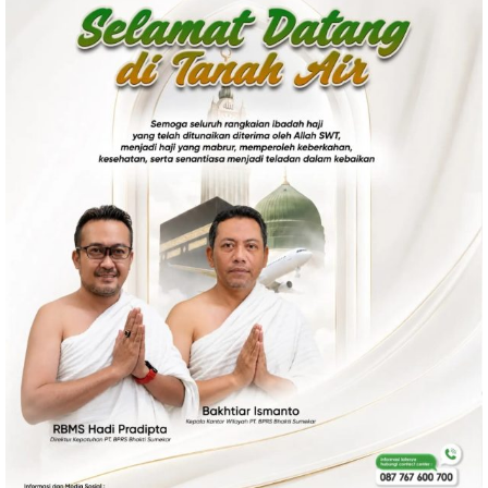
Politik
Gaya Hidup
Kesehatan
Kuliner
Otomotif
Iptek
Pendidikan
Ilmiah
Teknologi
SosBud
Sosial
Budaya
Wisata