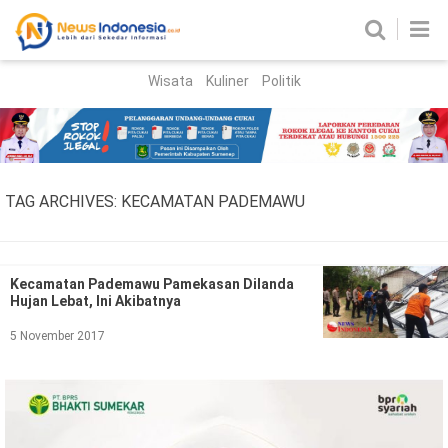
Wisata
Kuliner
Politik
HOME
Birokrasi
Parlemen
News
TAG ARCHIVES:
KECAMATAN PADEMAWU
News Madura
Regional
Nasional
Kecamatan Pademawu Pamekasan Dilanda
Hujan Lebat, Ini Akibatnya
Peristiwa
5 November 2017
Hukum
Kriminal
Korupsi