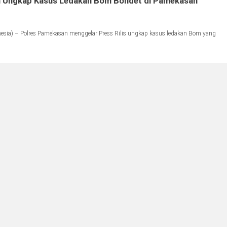
 Ungkap Kasus Ledakan Bom Bondet di Pamekasan
ia) – Polres Pamekasan menggelar Press Rilis ungkap kasus ledakan Bom yang