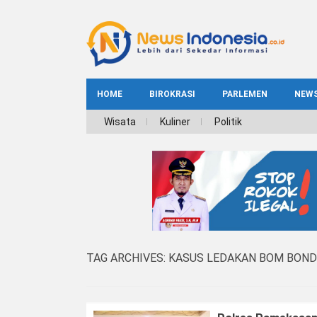
HOME
BIROKRASI
PARLEMEN
NEW
NE
Wisata
Kuliner
Politik
INDEKS
BIROKRASI
REG
NAS
TAG ARCHIVES:
KASUS LEDAKAN BOM BON