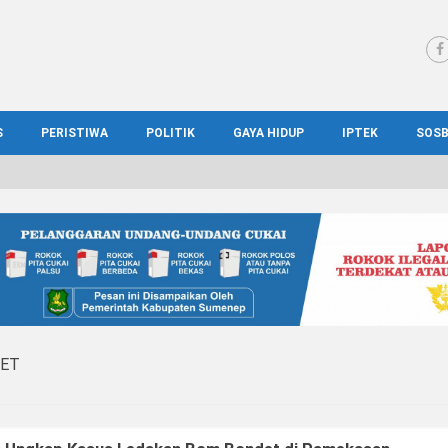
S
PERISTIWA
POLITIK
GAYA HIDUP
IPTEK
SOS
WS MADURA
HUKUM
KESEHATAN
PENDIDIKAN
SOS
IONAL
KRIMINAL
KULINER
ILMIAH
BUD
IONAL
KORUPSI
OTOMOTIF
TEKNOLOGI
WIS
DET