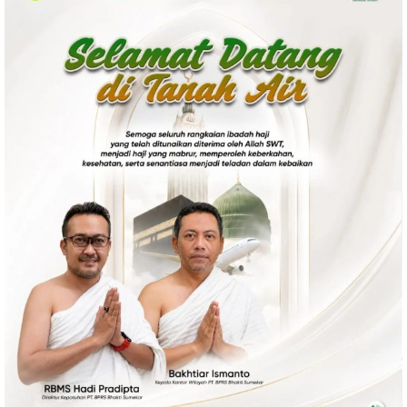
Politik
Gaya Hidup
Kesehatan
Kuliner
Otomotif
Iptek
Pendidikan
Ilmiah
Teknologi
SosBud
Sosial
Budaya
Wisata