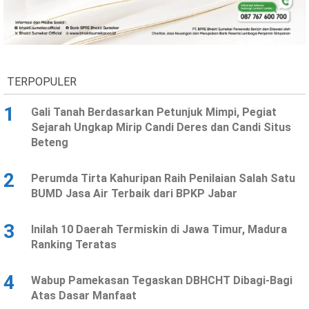
Ekonomi
Olahraga
Indeks
Birokrasi
TERPOPULER
1
Gali Tanah Berdasarkan Petunjuk Mimpi, Pegiat
Sejarah Ungkap Mirip Candi Deres dan Candi Situs
Beteng
2
Perumda Tirta Kahuripan Raih Penilaian Salah Satu
BUMD Jasa Air Terbaik dari BPKP Jabar
©
Copyright
3
Inilah 10 Daerah Termiskin di Jawa Timur, Madura
2026
News
Ranking Teratas
Indonesia
.
All
4
Wabup Pamekasan Tegaskan DBHCHT Dibagi-Bagi
Right
Reserve
Atas Dasar Manfaat