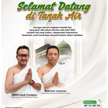
Politik
Gaya Hidup
Kesehatan
Kuliner
Otomotif
Iptek
Pendidikan
Ilmiah
Teknologi
SosBud
Sosial
Budaya
Wisata