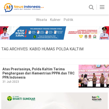
Wisata
Kuliner
Politik
HOME
Birokrasi
Parlemen
News
TAG ARCHIVES:
KABID HUMAS POLDA KALTIM
News Madura
Regional
Nasional
Atas Prestasinya, Polda Kaltim Terima
Penghargaan dari Kementrian PPPA dan TRC
Peristiwa
PPA Indonesia
31 Juli 2023
Hukum
Kriminal
Korupsi