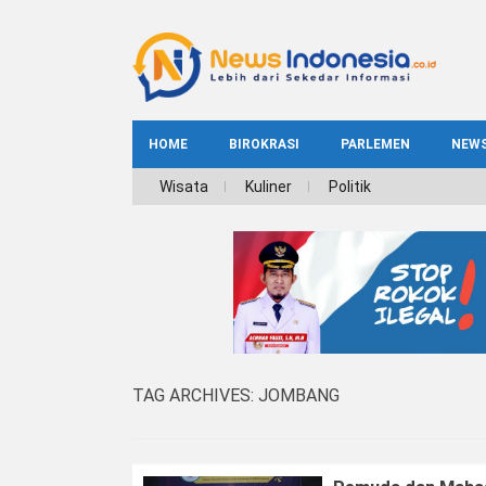
HOME
BIROKRASI
PARLEMEN
NEW
NE
Wisata
Kuliner
Politik
INDEKS
BIROKRASI
REG
NAS
TAG ARCHIVES:
JOMBANG