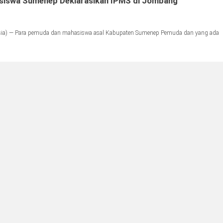
iswa Sumenep Deklarasikan IPMS di Jombang
a) — Para pemuda dan mahasiswa asal Kabupaten Sumenep Pemuda dan yang ada