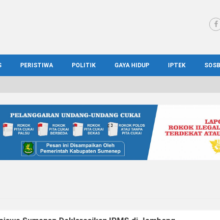
S
PERISTIWA
POLITIK
GAYA HIDUP
IPTEK
SOS
WS MADURA
HUKUM
KESEHATAN
PENDIDIKAN
SOS
IONAL
KRIMINAL
KULINER
ILMIAH
BUD
IONAL
KORUPSI
OTOMOTIF
TEKNOLOGI
WIS