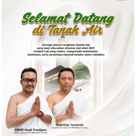
Politik
Gaya Hidup
Kesehatan
Kuliner
Otomotif
Iptek
Pendidikan
Ilmiah
Teknologi
SosBud
Sosial
Budaya
Wisata