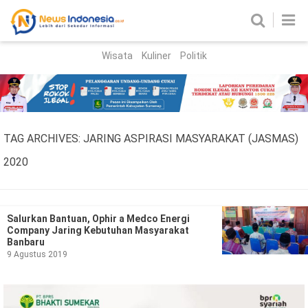
Wisata
Kuliner
Politik
HOME
Birokrasi
Parlemen
News
TAG ARCHIVES:
JARING ASPIRASI MASYARAKAT (JASMAS)
News Madura
Regional
2020
Nasional
Peristiwa
Salurkan Bantuan, Ophir a Medco Energi
Company Jaring Kebutuhan Masyarakat
Banbaru
Hukum
Kriminal
9 Agustus 2019
Korupsi