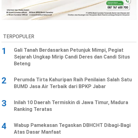
Ekonomi
Olahraga
Indeks
Birokrasi
TERPOPULER
1
Gali Tanah Berdasarkan Petunjuk Mimpi, Pegiat
Sejarah Ungkap Mirip Candi Deres dan Candi Situs
Beteng
2
Perumda Tirta Kahuripan Raih Penilaian Salah Satu
BUMD Jasa Air Terbaik dari BPKP Jabar
©
Copyright
3
Inilah 10 Daerah Termiskin di Jawa Timur, Madura
2026
News
Ranking Teratas
Indonesia
.
All
4
Wabup Pamekasan Tegaskan DBHCHT Dibagi-Bagi
Right
Reserve
Atas Dasar Manfaat