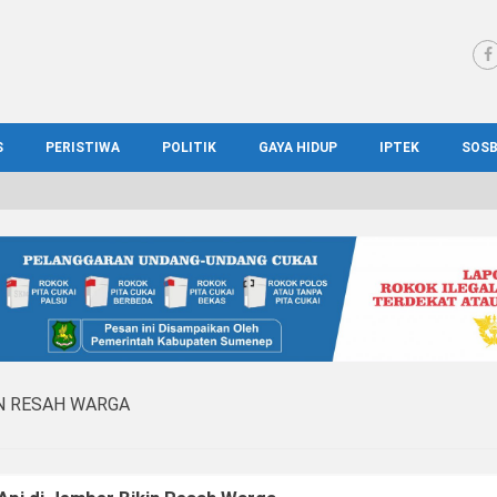
S
PERISTIWA
POLITIK
GAYA HIDUP
IPTEK
SOS
WS MADURA
HUKUM
KESEHATAN
PENDIDIKAN
SOS
IONAL
KRIMINAL
KULINER
ILMIAH
BUD
IONAL
KORUPSI
OTOMOTIF
TEKNOLOGI
WIS
N RESAH WARGA