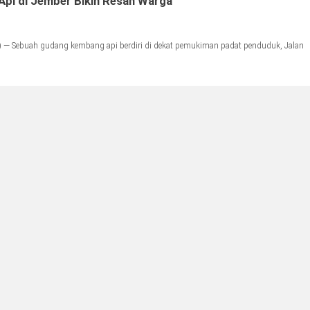
pi di Jember Bikin Resah Warga
 — Sebuah gudang kembang api berdiri di dekat pemukiman padat penduduk, Jalan