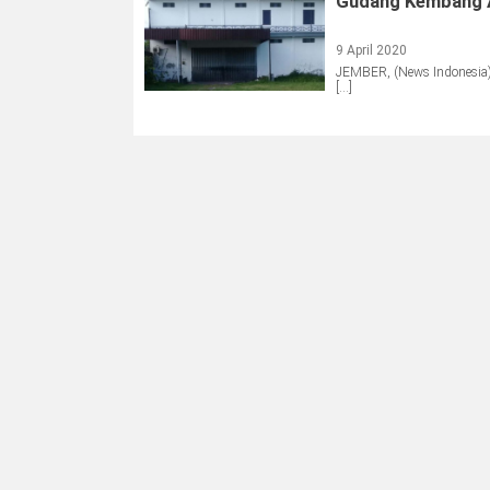
Gudang Kembang A
9 April 2020
JEMBER, (News Indonesia)
[…]