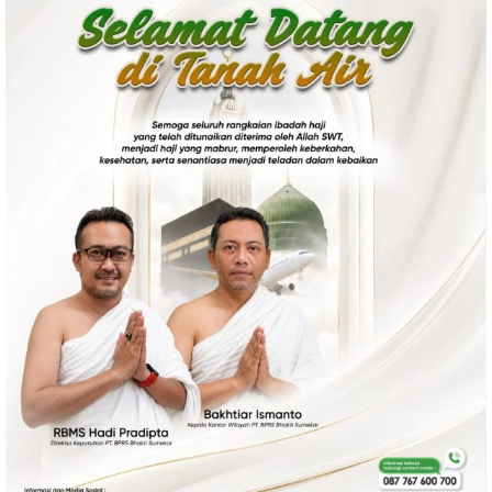
Politik
Gaya Hidup
Kesehatan
Kuliner
Otomotif
Iptek
Pendidikan
Ilmiah
Teknologi
SosBud
Sosial
Budaya
Wisata