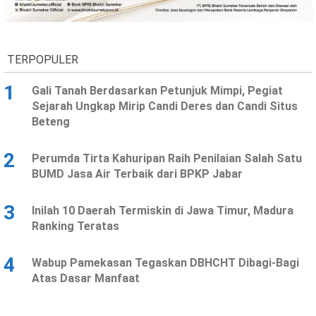
Ekonomi
Olahraga
Indeks
Birokrasi
TERPOPULER
1
Gali Tanah Berdasarkan Petunjuk Mimpi, Pegiat
Sejarah Ungkap Mirip Candi Deres dan Candi Situs
Beteng
2
Perumda Tirta Kahuripan Raih Penilaian Salah Satu
BUMD Jasa Air Terbaik dari BPKP Jabar
3
Inilah 10 Daerah Termiskin di Jawa Timur, Madura
©
Ranking Teratas
Copyright
2026
News
Indonesia
4
Wabup Pamekasan Tegaskan DBHCHT Dibagi-Bagi
.
Atas Dasar Manfaat
All
Right
Reserve