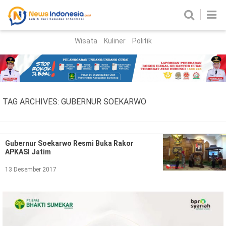
Wisata
Kuliner
Politik
HOME
Birokrasi
Parlemen
News
TAG ARCHIVES:
GUBERNUR SOEKARWO
News Madura
Regional
Nasional
Gubernur Soekarwo Resmi Buka Rakor
APKASI Jatim
Peristiwa
13 Desember 2017
Hukum
Kriminal
Korupsi