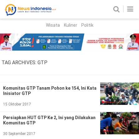
Wisata
Kuliner
Politik
HOME
Birokrasi
Parlemen
News
TAG ARCHIVES:
GTP
News Madura
Regional
Nasional
Komunitas GTP Tanam Pohon ke 154, Ini Kata
Inisiator GTP
Peristiwa
15 Oktober 2017
Hukum
Kriminal
Persiapkan HUT GTP Ke 2, Ini yang Dilakukan
Komunitas GTP
Korupsi
30 September 2017