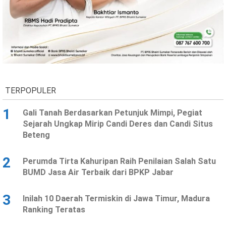
Ekonomi
Olahraga
Indeks
Birokrasi
TERPOPULER
1
Gali Tanah Berdasarkan Petunjuk Mimpi, Pegiat
Sejarah Ungkap Mirip Candi Deres dan Candi Situs
Beteng
©
2
Perumda Tirta Kahuripan Raih Penilaian Salah Satu
Copyright
2026
BUMD Jasa Air Terbaik dari BPKP Jabar
News
Indonesia
.
3
Inilah 10 Daerah Termiskin di Jawa Timur, Madura
All
Right
Ranking Teratas
Reserve