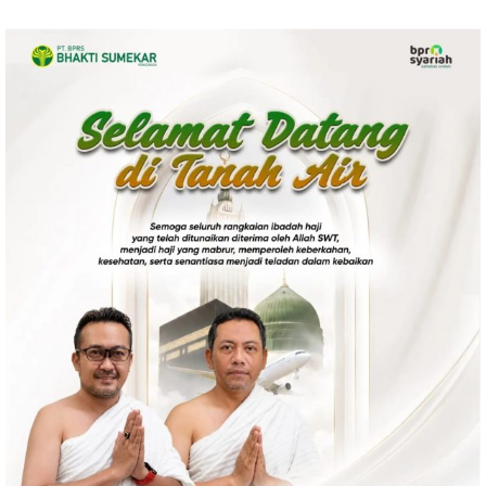
Politik
Gaya Hidup
Kesehatan
Kuliner
Otomotif
Iptek
Pendidikan
Ilmiah
Teknologi
SosBud
Sosial
Budaya
Wisata