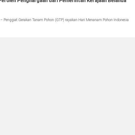
eroleh Penghargaan dari Pemerintah Kerajaan Belanda
– Penggiat Gerakan Tanam Pohon (GTP) rayakan Hari Menanam Pohon Indonesia