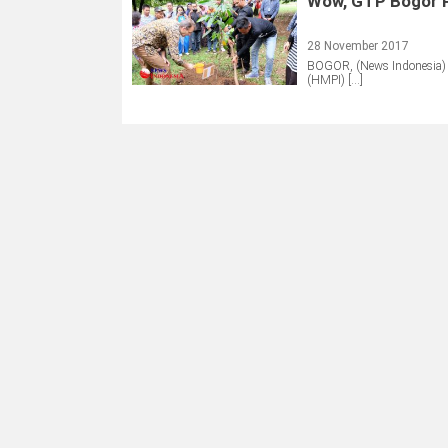
Wow, GTP Bogor P
28 November 2017
BOGOR, (News Indonesia) 
(HMPI) […]