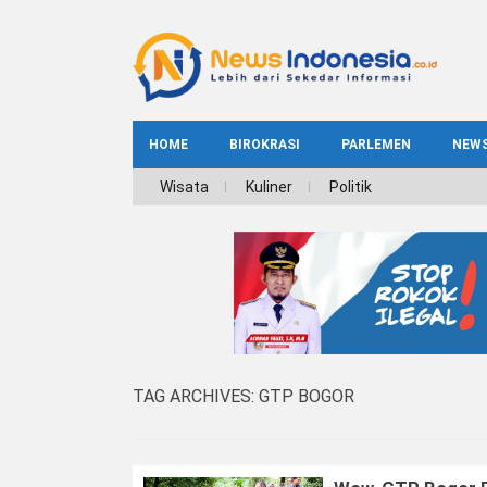
HOME
BIROKRASI
PARLEMEN
NEW
NE
Wisata
Kuliner
Politik
INDEKS
BIROKRASI
REG
NAS
TAG ARCHIVES:
GTP BOGOR