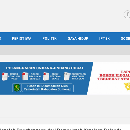
S
PERISTIWA
POLITIK
GAYA HIDUP
IPTEK
SOS
WS MADURA
HUKUM
KESEHATAN
PENDIDIKAN
SOS
IONAL
KRIMINAL
KULINER
ILMIAH
BUD
IONAL
KORUPSI
OTOMOTIF
TEKNOLOGI
WIS