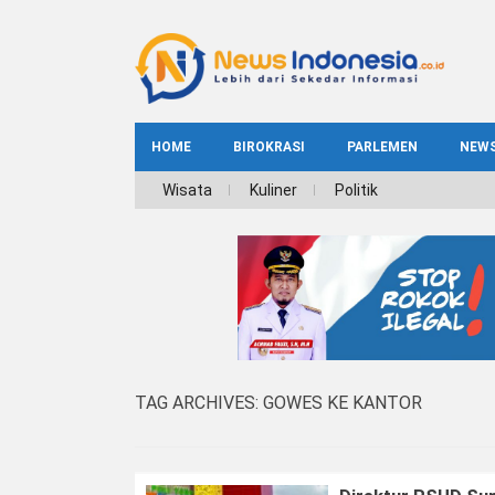
HOME
BIROKRASI
PARLEMEN
NEW
NE
Wisata
Kuliner
Politik
INDEKS
BIROKRASI
REG
NAS
TAG ARCHIVES:
GOWES KE KANTOR