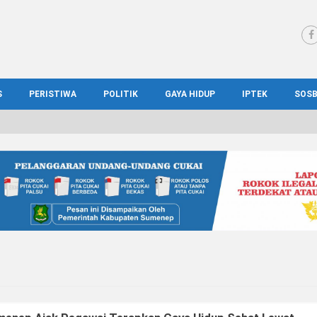
S
PERISTIWA
POLITIK
GAYA HIDUP
IPTEK
SOS
WS MADURA
HUKUM
KESEHATAN
PENDIDIKAN
SOS
IONAL
KRIMINAL
KULINER
ILMIAH
BUD
IONAL
KORUPSI
OTOMOTIF
TEKNOLOGI
WIS