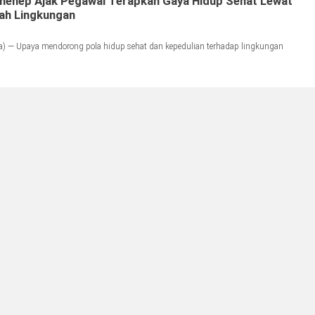
menep Ajak Pegawai Terapkan Gaya Hidup Sehat Lewat
ah Lingkungan
) — Upaya mendorong pola hidup sehat dan kepedulian terhadap lingkungan