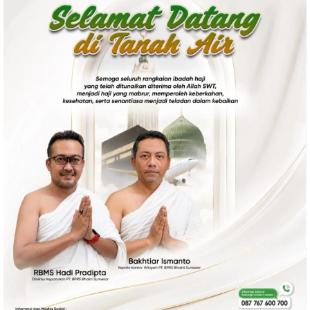
Politik
Gaya Hidup
Kesehatan
Kuliner
Otomotif
Iptek
Pendidikan
Ilmiah
Teknologi
SosBud
Sosial
Budaya
Wisata