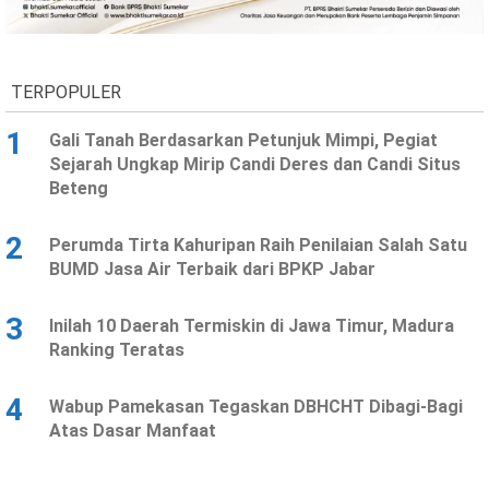
Ekonomi
Olahraga
Indeks
Birokrasi
TERPOPULER
1
Gali Tanah Berdasarkan Petunjuk Mimpi, Pegiat
Sejarah Ungkap Mirip Candi Deres dan Candi Situs
Beteng
2
Perumda Tirta Kahuripan Raih Penilaian Salah Satu
BUMD Jasa Air Terbaik dari BPKP Jabar
3
Inilah 10 Daerah Termiskin di Jawa Timur, Madura
©
Ranking Teratas
Copyright
2026
News
Indonesia
4
Wabup Pamekasan Tegaskan DBHCHT Dibagi-Bagi
.
Atas Dasar Manfaat
All
Right
Reserve