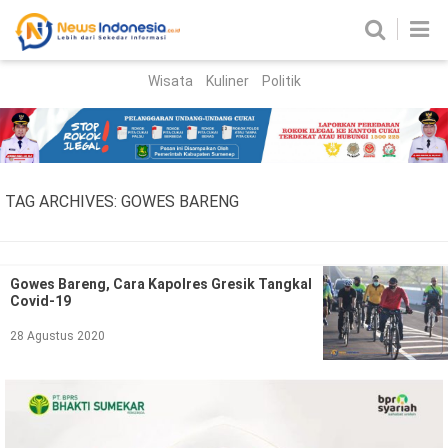
Wisata
Kuliner
Politik
HOME
Birokrasi
Parlemen
News
TAG ARCHIVES:
GOWES BARENG
News Madura
Regional
Nasional
Gowes Bareng, Cara Kapolres Gresik Tangkal
Covid-19
Peristiwa
28 Agustus 2020
Hukum
Kriminal
Korupsi