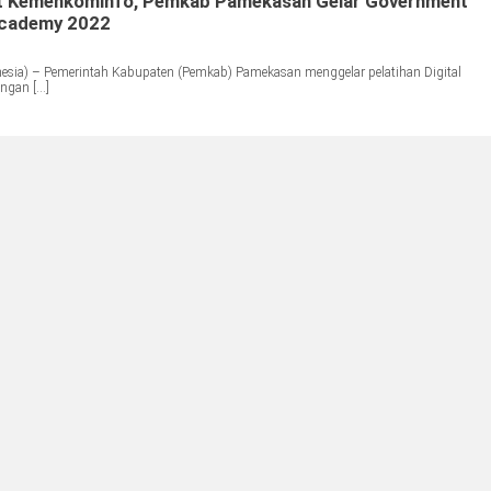
t Kemenkominfo, Pemkab Pamekasan Gelar Government
Academy 2022
ia) – Pemerintah Kabupaten (Pemkab) Pamekasan menggelar pelatihan Digital
engan […]