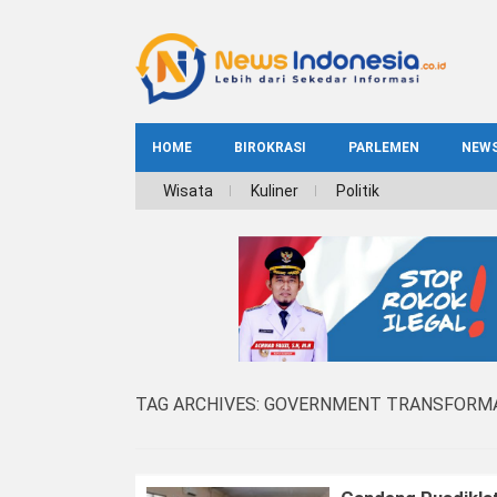
HOME
BIROKRASI
PARLEMEN
NEW
NE
Wisata
Kuliner
Politik
INDEKS
BIROKRASI
REG
NAS
TAG ARCHIVES:
GOVERNMENT TRANSFORMA