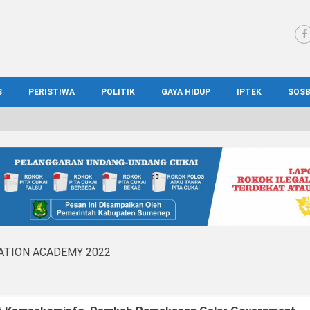
S
PERISTIWA
POLITIK
GAYA HIDUP
IPTEK
SOS
WS MADURA
HUKUM
KESEHATAN
PENDIDIKAN
SOS
IONAL
KRIMINAL
KULINER
ILMIAH
BUD
IONAL
KORUPSI
OTOMOTIF
TEKNOLOGI
WIS
TION ACADEMY 2022