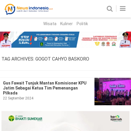
Wisata
Kuliner
Politik
HOME
Birokrasi
Parlemen
News
TAG ARCHIVES:
GOGOT CAHYO BASKORO
News Madura
Regional
Nasional
Gus Fawait Tunjuk Mantan Komisioner KPU
Jatim Sebagai Ketua Tim Pemenangan
Peristiwa
Pilkada
22 September 2024
Hukum
Kriminal
Korupsi