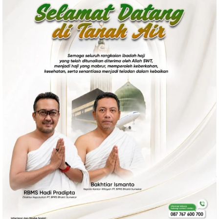
Politik
Gaya Hidup
Kesehatan
Kuliner
Otomotif
Iptek
Pendidikan
Ilmiah
Teknologi
SosBud
Sosial
Budaya
Wisata