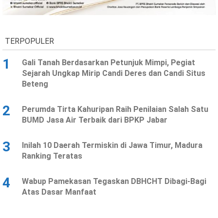
Ekonomi
Olahraga
Indeks
Birokrasi
TERPOPULER
1
Gali Tanah Berdasarkan Petunjuk Mimpi, Pegiat
Sejarah Ungkap Mirip Candi Deres dan Candi Situs
Beteng
2
Perumda Tirta Kahuripan Raih Penilaian Salah Satu
BUMD Jasa Air Terbaik dari BPKP Jabar
3
Inilah 10 Daerah Termiskin di Jawa Timur, Madura
©
Ranking Teratas
Copyright
2026
News
Indonesia
4
Wabup Pamekasan Tegaskan DBHCHT Dibagi-Bagi
.
Atas Dasar Manfaat
All
Right
Reserve