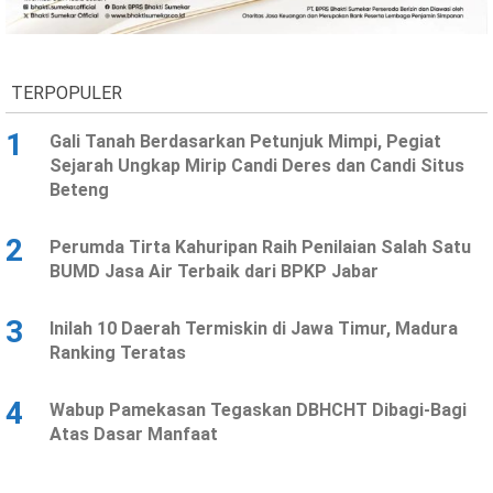
Ekonomi
Olahraga
Indeks
Birokrasi
TERPOPULER
1
Gali Tanah Berdasarkan Petunjuk Mimpi, Pegiat
Sejarah Ungkap Mirip Candi Deres dan Candi Situs
Beteng
2
Perumda Tirta Kahuripan Raih Penilaian Salah Satu
BUMD Jasa Air Terbaik dari BPKP Jabar
3
Inilah 10 Daerah Termiskin di Jawa Timur, Madura
©
Ranking Teratas
Copyright
2026
News
Indonesia
4
Wabup Pamekasan Tegaskan DBHCHT Dibagi-Bagi
.
Atas Dasar Manfaat
All
Right
Reserve