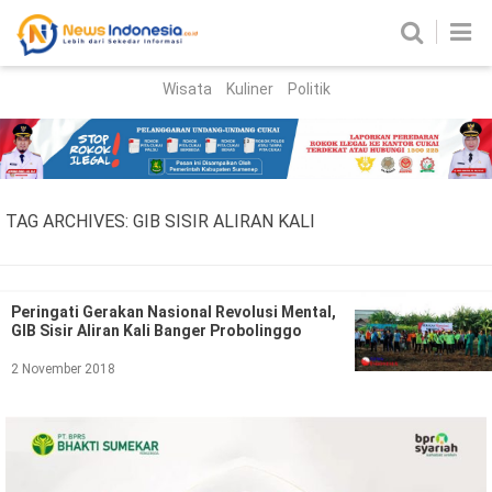
Wisata
Kuliner
Politik
HOME
Birokrasi
Parlemen
News
TAG ARCHIVES:
GIB SISIR ALIRAN KALI
News Madura
Regional
Nasional
Peringati Gerakan Nasional Revolusi Mental,
GIB Sisir Aliran Kali Banger Probolinggo
Peristiwa
2 November 2018
Hukum
Kriminal
Korupsi