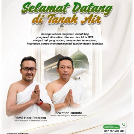
Politik
Gaya Hidup
Kesehatan
Kuliner
Otomotif
Iptek
Pendidikan
Ilmiah
Teknologi
SosBud
Sosial
Budaya
Wisata