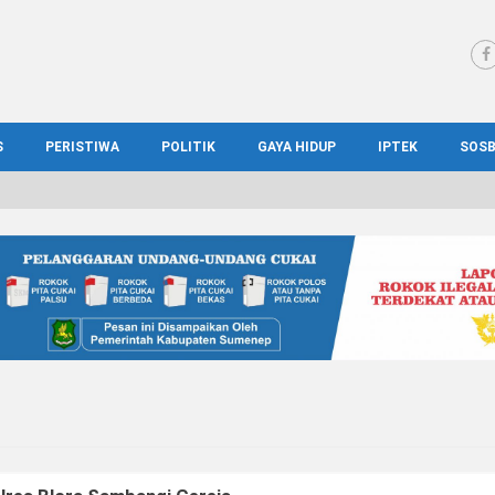
S
PERISTIWA
POLITIK
GAYA HIDUP
IPTEK
SOS
WS MADURA
HUKUM
KESEHATAN
PENDIDIKAN
SOS
IONAL
KRIMINAL
KULINER
ILMIAH
BUD
IONAL
KORUPSI
OTOMOTIF
TEKNOLOGI
WIS