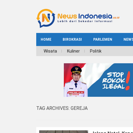
HOME
BIROKRASI
PARLEMEN
NEW
NE
Wisata
Kuliner
Politik
INDEKS
BIROKRASI
REG
NAS
TAG ARCHIVES:
GEREJA