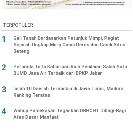
Ekonomi
Olahraga
Indeks
Birokrasi
TERPOPULER
1
Gali Tanah Berdasarkan Petunjuk Mimpi, Pegiat
Sejarah Ungkap Mirip Candi Deres dan Candi Situs
Beteng
2
Perumda Tirta Kahuripan Raih Penilaian Salah Satu
BUMD Jasa Air Terbaik dari BPKP Jabar
3
Inilah 10 Daerah Termiskin di Jawa Timur, Madura
©
Ranking Teratas
Copyright
2026
News
Indonesia
4
Wabup Pamekasan Tegaskan DBHCHT Dibagi-Bagi
.
Atas Dasar Manfaat
All
Right
Reserve