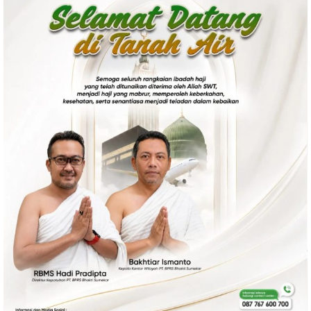
Politik
Gaya Hidup
Kesehatan
Kuliner
Otomotif
Iptek
Pendidikan
Ilmiah
Teknologi
SosBud
Sosial
Budaya
Wisata