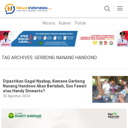
Wisata
Kuliner
Politik
HOME
Birokrasi
Parlemen
News
TAG ARCHIVES:
GERBONG NANANG HANDONO
News Madura
Regional
Nasional
Dipastikan Gagal Nyabup, Kemana Gerbong
Nanang Handono Akan Berlabuh, Gus Fawait
Peristiwa
atau Hendy Siswanto?
30 Agustus 2024
Hukum
Kriminal
Korupsi