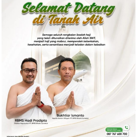
Politik
Gaya Hidup
Kesehatan
Kuliner
Otomotif
Iptek
Pendidikan
Ilmiah
Teknologi
SosBud
Sosial
Budaya
Wisata