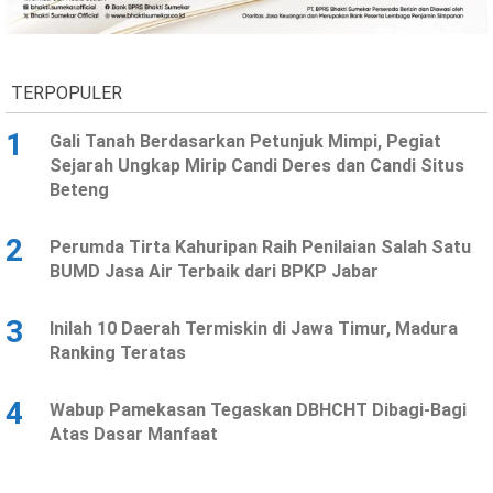
Ekonomi
Olahraga
Indeks
Birokrasi
TERPOPULER
1
Gali Tanah Berdasarkan Petunjuk Mimpi, Pegiat
Sejarah Ungkap Mirip Candi Deres dan Candi Situs
Beteng
2
Perumda Tirta Kahuripan Raih Penilaian Salah Satu
BUMD Jasa Air Terbaik dari BPKP Jabar
3
Inilah 10 Daerah Termiskin di Jawa Timur, Madura
©
Ranking Teratas
Copyright
2026
News
Indonesia
4
Wabup Pamekasan Tegaskan DBHCHT Dibagi-Bagi
.
Atas Dasar Manfaat
All
Right
Reserve