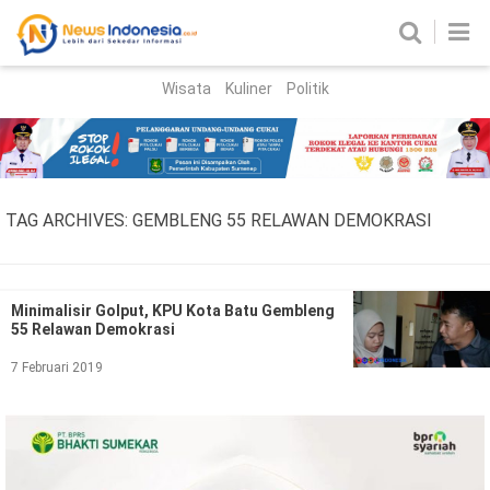
Wisata
Kuliner
Politik
HOME
Birokrasi
Parlemen
News
TAG ARCHIVES:
GEMBLENG 55 RELAWAN DEMOKRASI
News Madura
Regional
Nasional
Minimalisir Golput, KPU Kota Batu Gembleng
55 Relawan Demokrasi
Peristiwa
7 Februari 2019
Hukum
Kriminal
Korupsi