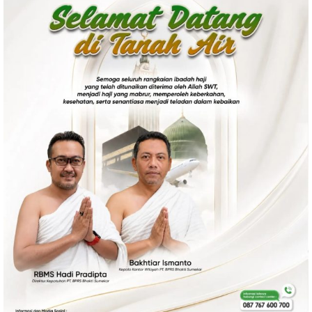
Politik
Gaya Hidup
Kesehatan
Kuliner
Otomotif
Iptek
Pendidikan
Ilmiah
Teknologi
SosBud
Sosial
Budaya
Wisata