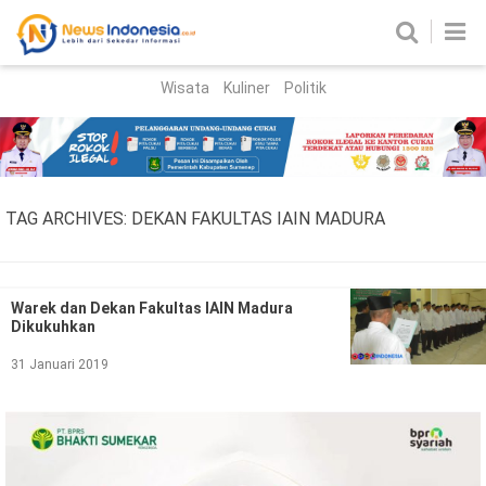
Wisata
Kuliner
Politik
HOME
Birokrasi
Parlemen
News
TAG ARCHIVES:
DEKAN FAKULTAS IAIN MADURA
News Madura
Regional
Nasional
Warek dan Dekan Fakultas IAIN Madura
Dikukuhkan
Peristiwa
31 Januari 2019
Hukum
Kriminal
Korupsi