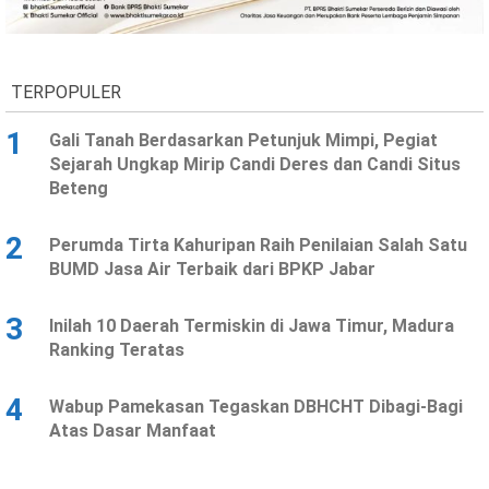
Ekonomi
Olahraga
Indeks
Birokrasi
TERPOPULER
1
Gali Tanah Berdasarkan Petunjuk Mimpi, Pegiat
Sejarah Ungkap Mirip Candi Deres dan Candi Situs
Beteng
2
Perumda Tirta Kahuripan Raih Penilaian Salah Satu
BUMD Jasa Air Terbaik dari BPKP Jabar
3
Inilah 10 Daerah Termiskin di Jawa Timur, Madura
©
Ranking Teratas
Copyright
2026
News
Indonesia
4
Wabup Pamekasan Tegaskan DBHCHT Dibagi-Bagi
.
Atas Dasar Manfaat
All
Right
Reserve