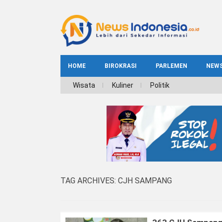
HOME
BIROKRASI
PARLEMEN
NEW
NE
Wisata
Kuliner
Politik
INDEKS
BIROKRASI
REG
NAS
TAG ARCHIVES:
CJH SAMPANG