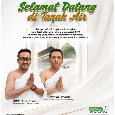
Politik
Gaya Hidup
Kesehatan
Kuliner
Otomotif
Iptek
Pendidikan
Ilmiah
Teknologi
SosBud
Sosial
Budaya
Wisata