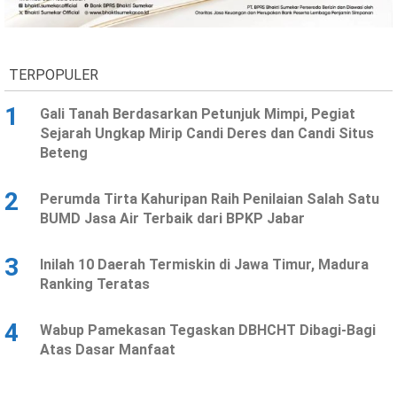
Ekonomi
Olahraga
Indeks
Birokrasi
TERPOPULER
1
Gali Tanah Berdasarkan Petunjuk Mimpi, Pegiat
Sejarah Ungkap Mirip Candi Deres dan Candi Situs
Beteng
2
Perumda Tirta Kahuripan Raih Penilaian Salah Satu
BUMD Jasa Air Terbaik dari BPKP Jabar
3
Inilah 10 Daerah Termiskin di Jawa Timur, Madura
©
Ranking Teratas
Copyright
2026
News
Indonesia
4
Wabup Pamekasan Tegaskan DBHCHT Dibagi-Bagi
.
Atas Dasar Manfaat
All
Right
Reserve