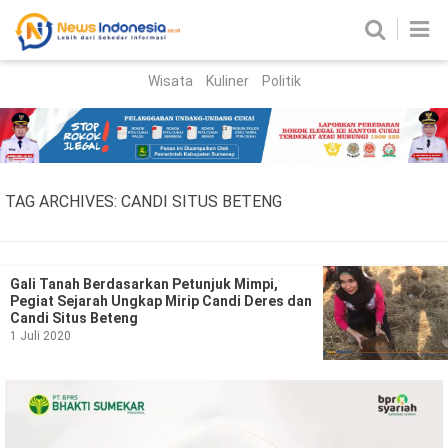
Wisata
Kuliner
Politik
HOME
Birokrasi
Parlemen
News
TAG ARCHIVES:
CANDI SITUS BETENG
News Madura
Regional
Nasional
Gali Tanah Berdasarkan Petunjuk Mimpi,
Pegiat Sejarah Ungkap Mirip Candi Deres dan
Peristiwa
Candi Situs Beteng
1 Juli 2020
Hukum
Kriminal
Korupsi