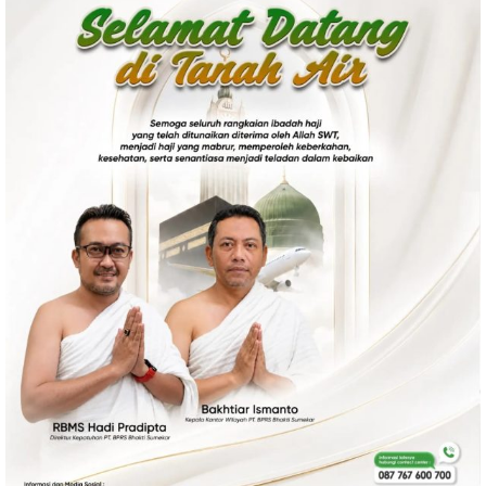
Politik
Gaya Hidup
Kesehatan
Kuliner
Otomotif
Iptek
Pendidikan
Ilmiah
Teknologi
SosBud
Sosial
Budaya
Wisata