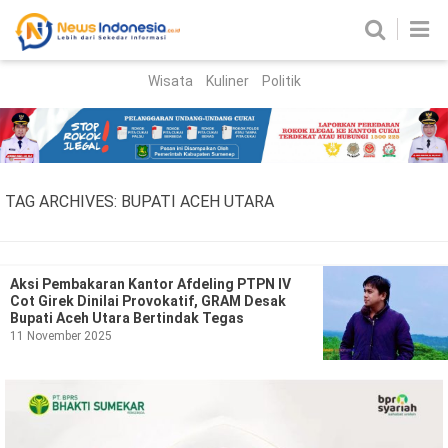
Wisata
Kuliner
Politik
HOME
Birokrasi
Parlemen
News
TAG ARCHIVES:
BUPATI ACEH UTARA
News Madura
Regional
Nasional
Aksi Pembakaran Kantor Afdeling PTPN IV
Cot Girek Dinilai Provokatif, GRAM Desak
Peristiwa
Bupati Aceh Utara Bertindak Tegas
11 November 2025
Hukum
Kriminal
Korupsi