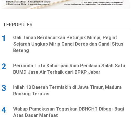
Ekonomi
Olahraga
Indeks
Birokrasi
TERPOPULER
1
Gali Tanah Berdasarkan Petunjuk Mimpi, Pegiat
Sejarah Ungkap Mirip Candi Deres dan Candi Situs
Beteng
2
Perumda Tirta Kahuripan Raih Penilaian Salah Satu
BUMD Jasa Air Terbaik dari BPKP Jabar
3
Inilah 10 Daerah Termiskin di Jawa Timur, Madura
©
Ranking Teratas
Copyright
2026
News
Indonesia
4
Wabup Pamekasan Tegaskan DBHCHT Dibagi-Bagi
.
Atas Dasar Manfaat
All
Right
Reserve