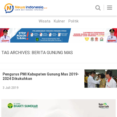
Wisata
Kuliner
Politik
HOME
Birokrasi
Parlemen
News
TAG ARCHIVES:
BERITA GUNUNG MAS
News Madura
Regional
Nasional
Pengurus PMI Kabupaten Gunung Mas 2019-
2024 Dikukuhkan
Peristiwa
3 Juli 2019
Hukum
Kriminal
Korupsi