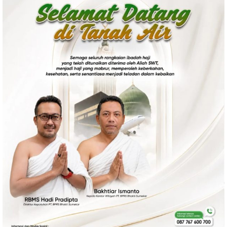
Politik
Gaya Hidup
Kesehatan
Kuliner
Otomotif
Iptek
Pendidikan
Ilmiah
Teknologi
SosBud
Sosial
Budaya
Wisata