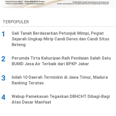
Ekonomi
Olahraga
Indeks
Birokrasi
TERPOPULER
1
Gali Tanah Berdasarkan Petunjuk Mimpi, Pegiat
Sejarah Ungkap Mirip Candi Deres dan Candi Situs
Beteng
2
Perumda Tirta Kahuripan Raih Penilaian Salah Satu
BUMD Jasa Air Terbaik dari BPKP Jabar
3
Inilah 10 Daerah Termiskin di Jawa Timur, Madura
©
Ranking Teratas
Copyright
2026
News
Indonesia
4
Wabup Pamekasan Tegaskan DBHCHT Dibagi-Bagi
.
Atas Dasar Manfaat
All
Right
Reserve