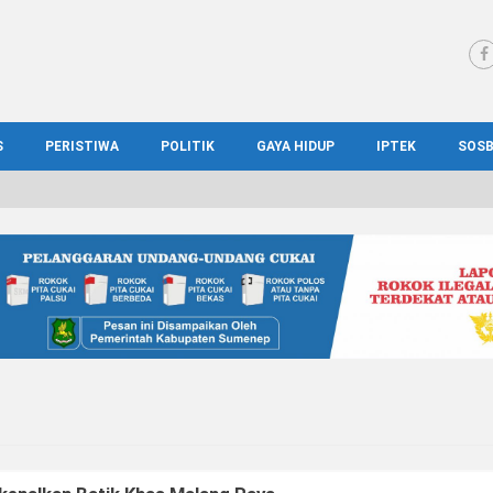
S
PERISTIWA
POLITIK
GAYA HIDUP
IPTEK
SOS
WS MADURA
HUKUM
KESEHATAN
PENDIDIKAN
SOS
IONAL
KRIMINAL
KULINER
ILMIAH
BUD
IONAL
KORUPSI
OTOMOTIF
TEKNOLOGI
WIS