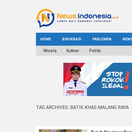
HOME
BIROKRASI
PARLEMEN
NEW
NE
Wisata
Kuliner
Politik
INDEKS
BIROKRASI
REG
NAS
TAG ARCHIVES:
BATIK KHAS MALANG RAYA