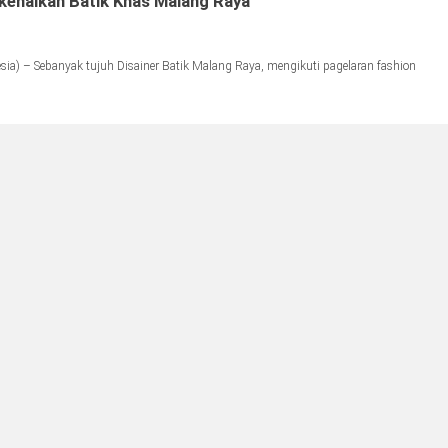
rkenalkan Batik Khas Malang Raya
a) – Sebanyak tujuh Disainer Batik Malang Raya, mengikuti pagelaran fashion