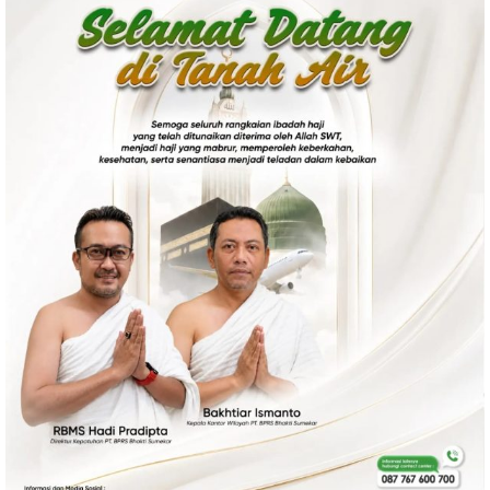
Politik
Gaya Hidup
Kesehatan
Kuliner
Otomotif
Iptek
Pendidikan
Ilmiah
Teknologi
SosBud
Sosial
Budaya
Wisata