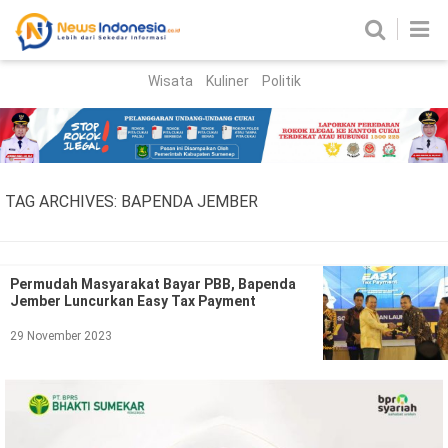
Wisata
Kuliner
Politik
HOME
Birokrasi
Parlemen
News
TAG ARCHIVES:
BAPENDA JEMBER
News Madura
Regional
Nasional
Permudah Masyarakat Bayar PBB, Bapenda
Jember Luncurkan Easy Tax Payment
Peristiwa
29 November 2023
Hukum
Kriminal
Korupsi