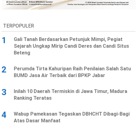
Ekonomi
Olahraga
Indeks
Birokrasi
TERPOPULER
1
Gali Tanah Berdasarkan Petunjuk Mimpi, Pegiat
Sejarah Ungkap Mirip Candi Deres dan Candi Situs
Beteng
2
Perumda Tirta Kahuripan Raih Penilaian Salah Satu
BUMD Jasa Air Terbaik dari BPKP Jabar
3
Inilah 10 Daerah Termiskin di Jawa Timur, Madura
©
Ranking Teratas
Copyright
2026
News
Indonesia
4
Wabup Pamekasan Tegaskan DBHCHT Dibagi-Bagi
.
Atas Dasar Manfaat
All
Right
Reserve