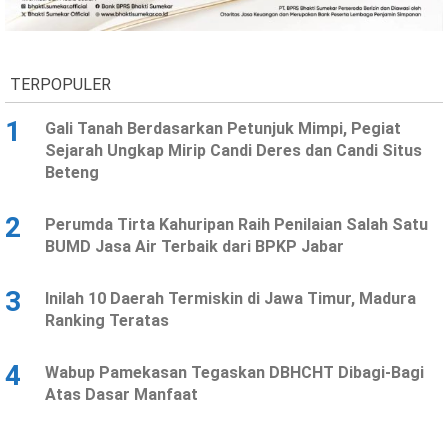
Ekonomi
Olahraga
Indeks
Birokrasi
TERPOPULER
1
Gali Tanah Berdasarkan Petunjuk Mimpi, Pegiat
Sejarah Ungkap Mirip Candi Deres dan Candi Situs
Beteng
2
Perumda Tirta Kahuripan Raih Penilaian Salah Satu
BUMD Jasa Air Terbaik dari BPKP Jabar
3
Inilah 10 Daerah Termiskin di Jawa Timur, Madura
©
Ranking Teratas
Copyright
2026
News
Indonesia
4
Wabup Pamekasan Tegaskan DBHCHT Dibagi-Bagi
.
Atas Dasar Manfaat
All
Right
Reserve