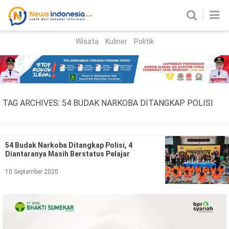
Wisata
Kuliner
Politik
HOME
Birokrasi
Parlemen
News
TAG ARCHIVES:
54 BUDAK NARKOBA DITANGKAP POLISI
News Madura
Regional
Nasional
54 Budak Narkoba Ditangkap Polisi, 4
Diantaranya Masih Berstatus Pelajar
Peristiwa
10 September 2020
Hukum
Kriminal
Korupsi