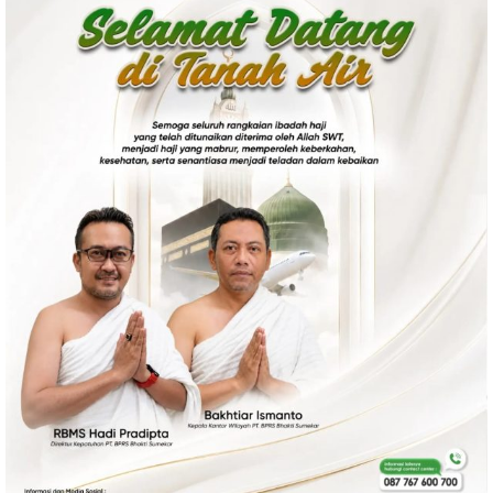
Politik
Gaya Hidup
Kesehatan
Kuliner
Otomotif
Iptek
Pendidikan
Ilmiah
Teknologi
SosBud
Sosial
Budaya
Wisata