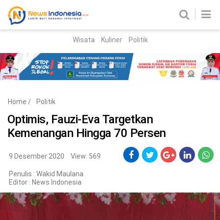
Wisata
Kuliner
Politik
HOME
Birokrasi
Parlemen
News
Home
/
Politik
News Madura
Regional
Optimis, Fauzi-Eva Targetkan
Kemenangan Hingga 70 Persen
Nasional
Peristiwa
9 Desember 2020
View: 569
Penulis : Wakid Maulana
Hukum
Kriminal
Editor :
News Indonesia
Korupsi