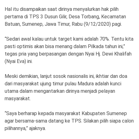
Ekonomi
Olahraga
Hal itu disampaikan saat dirinya menyalurkan hak pilih
Indeks
Birokrasi
pertama di TPS 3 Dusun Gilir, Desa Torbang, Kecamatan
Batuan, Sumenep, Jawa Timur, Rabu (9/12/2020) pagi.
“Sedari awal kalau untuk target kami adalah 70%. Tentu kita
pasti optimis akan bisa menang dalam Pilkada tahun ini,”
tegas pria yang berpasangan dengan Nyai Hj. Dewi Khalifah
(Nyai Eva) ini.
Meski demikian, lanjut sosok nasionalis ini, ikhtiar dan doa
dari masyarakat ujung timur pulau Madura adalah kunci
utama dalam mengantarkan dirinya menjadi pelayan
©
masyarakat.
Copyright
2026
News
“Saya berharap kepada masyarakat Kabupaten Sumenep
Indonesia
.
agar bersama-sama datang ke TPS. Silakan pilih siapa calon
All
Right
pilihannya,” ajaknya.
Reserve