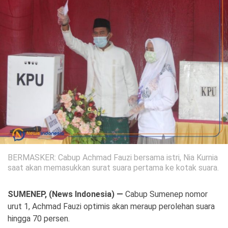
Politik
Gaya Hidup
Kesehatan
Kuliner
Otomotif
Iptek
Pendidikan
Ilmiah
Teknologi
BERMASKER: Cabup Achmad Fauzi bersama istri, Nia Kurnia
SosBud
saat akan memasukkan surat suara pertama ke kotak suara.
Sosial
Budaya
SUMENEP, (News Indonesia) —
Cabup Sumenep nomor
urut 1, Achmad Fauzi optimis akan meraup perolehan suara
Wisata
hingga 70 persen.