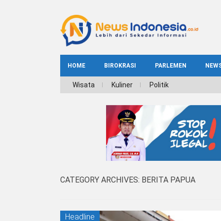
HOME
BIROKRASI
PARLEMEN
NEW
NE
Wisata
Kuliner
Politik
INDEKS
BIROKRASI
REG
NAS
CATEGORY ARCHIVES:
BERITA PAPUA
Headline