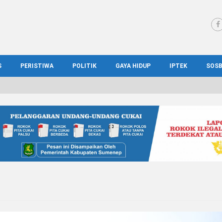
S
PERISTIWA
POLITIK
GAYA HIDUP
IPTEK
SOS
WS MADURA
HUKUM
KESEHATAN
PENDIDIKAN
SOS
IONAL
KRIMINAL
KULINER
ILMIAH
BUD
IONAL
KORUPSI
OTOMOTIF
TEKNOLOGI
WIS