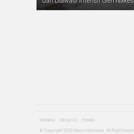
dan Diawasi Intensif oleh Nakes
Redaksi
About Us
Indeks
© Copyright 2026 News Indonesia . All Right Reser