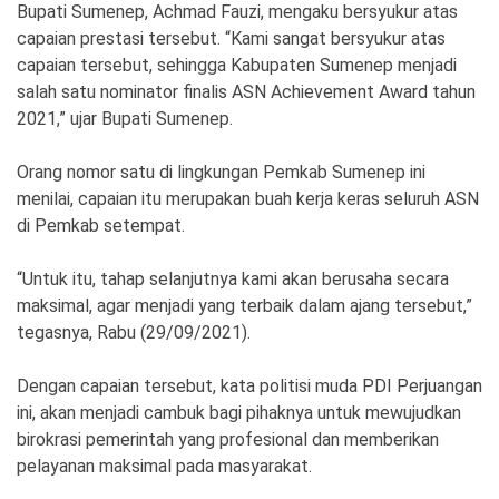
Ekonomi
Olahraga
Bupati Sumenep, Achmad Fauzi, mengaku bersyukur atas
capaian prestasi tersebut. “Kami sangat bersyukur atas
Indeks
Birokrasi
capaian tersebut, sehingga Kabupaten Sumenep menjadi
salah satu nominator finalis ASN Achievement Award tahun
2021,” ujar Bupati Sumenep.
Orang nomor satu di lingkungan Pemkab Sumenep ini
menilai, capaian itu merupakan buah kerja keras seluruh ASN
di Pemkab setempat.
“Untuk itu, tahap selanjutnya kami akan berusaha secara
maksimal, agar menjadi yang terbaik dalam ajang tersebut,”
tegasnya, Rabu (29/09/2021).
©
Copyright
2026
Dengan capaian tersebut, kata politisi muda PDI Perjuangan
News
Indonesia
ini, akan menjadi cambuk bagi pihaknya untuk mewujudkan
.
birokrasi pemerintah yang profesional dan memberikan
All
Right
pelayanan maksimal pada masyarakat.
Reserve