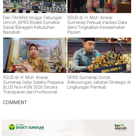
Dari TAHARA hingga Tabungan
RSUD dr. H. Moh. Anwar
Umroh, BPRS Bhakti Sumekar
Sumenep Perkuat Validasi Data
Sasar Beragam Kebutuhan
demi Tingkatkan Keselamatan
Nasabah
Pasien
RSUD dr. H. Moh. Anwar
DPRD Sumenep Soroti
Sumenep Gelar Seleksi Pegawai
Kekosongan Jabatan Strategis di
BLUD Non-ASN 2026 Secara
Lingkungan Pemkab
Transparan dan Profesional
COMMENT