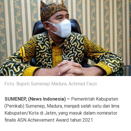
Politik
Gaya Hidup
Kesehatan
Kuliner
Otomotif
Iptek
Pendidikan
Ilmiah
Teknologi
Foto: Bupati Sumenep Madura, Achmad Fauzi.
SosBud
SUMENEP, (News Indonesia) –
Pemerintah Kabupaten
(Pemkab) Sumenep, Madura, menjadi salah satu dari lima
Sosial
Budaya
Kabupaten/Kota di Jatim, yang masuk dalam nominator
Wisata
finalis ASN Achievement Award tahun 2021.