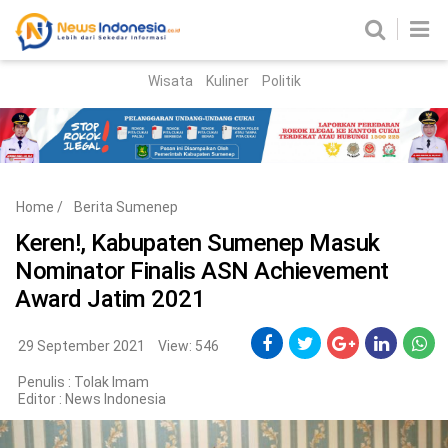
Wisata
Kuliner
Politik
HOME
Birokrasi
Parlemen
News
Home
/
Berita Sumenep
News Madura
Regional
Keren!, Kabupaten Sumenep Masuk
Nominator Finalis ASN Achievement
Nasional
Award Jatim 2021
Peristiwa
29 September 2021
View: 546
Hukum
Kriminal
Penulis : Tolak Imam
Editor :
News Indonesia
Korupsi