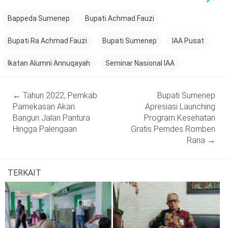
Bappeda Sumenep
Bupati Achmad Fauzi
Bupati Ra Achmad Fauzi
Bupati Sumenep
IAA Pusat
Ikatan Alumni Annuqayah
Seminar Nasional IAA
Post
←
Tahun 2022, Pemkab
Bupati Sumenep
navigation
Pamekasan Akan
Apresiasi Launching
Bangun Jalan Pantura
Program Kesehatan
Hingga Palengaan
Gratis Pemdes Romben
Rana
→
TERKAIT