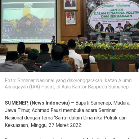
Politik
Gaya Hidup
Kesehatan
Kuliner
Otomotif
Iptek
Pendidikan
Ilmiah
Foto: Seminar Nasional yang diselenggarakan Ikatan Alumni
Teknologi
Annuqayah (IAA) Pusat, di Aula Kantor Bappeda Sumenep.
SosBud
SUMENEP, (News Indonesia) –
Bupati Sumenep, Madura,
Jawa Timur, Achmad Fauzi membuka acara Seminar
Sosial
Budaya
Nasional dengan tema ‘Santri dalam Dinamika Politik dan
Kekuasaan’, Minggu, 27 Maret 2022.
Wisata