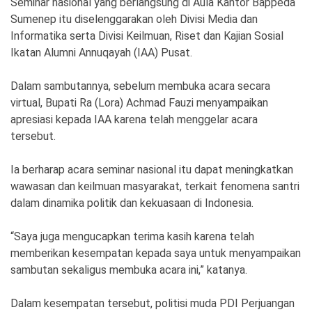
Seminar nasional yang berlangsung di Aula Kantor Bappeda
Ekonomi
Olahraga
Sumenep itu diselenggarakan oleh Divisi Media dan
Indeks
Birokrasi
Informatika serta Divisi Keilmuan, Riset dan Kajian Sosial
Ikatan Alumni Annuqayah (IAA) Pusat.
Dalam sambutannya, sebelum membuka acara secara
virtual, Bupati Ra (Lora) Achmad Fauzi menyampaikan
apresiasi kepada IAA karena telah menggelar acara
tersebut.
Ia berharap acara seminar nasional itu dapat meningkatkan
wawasan dan keilmuan masyarakat, terkait fenomena santri
dalam dinamika politik dan kekuasaan di Indonesia.
©
Copyright
2026
“Saya juga mengucapkan terima kasih karena telah
News
memberikan kesempatan kepada saya untuk menyampaikan
Indonesia
.
sambutan sekaligus membuka acara ini,” katanya.
All
Right
Reserve
Dalam kesempatan tersebut, politisi muda PDI Perjuangan