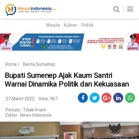
Wisata
Kuliner
Politik
HOME
Birokrasi
Parlemen
News
Home
/
Berita Sumenep
News Madura
Regional
Bupati Sumenep Ajak Kaum Santri
Warnai Dinamika Politik dan Kekuasaan
Nasional
Peristiwa
27 Maret 2022
View: 967
Penulis : Tolak Imam
Hukum
Kriminal
Editor :
News Indonesia
Korupsi