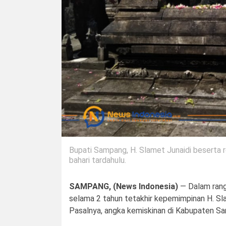
Bupati Sampang, H. Slamet Junaidi beserta
bahari tardahulu.
SAMPANG, (News Indonesia)
— Dalam rang
selama 2 tahun tetakhir kepemimpinan H. Sla
Pasalnya, angka kemiskinan di Kabupaten Sa