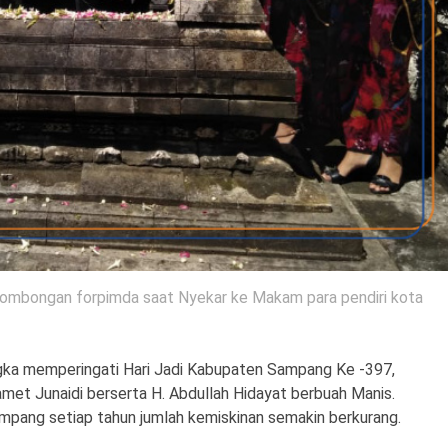
 rombongan forpimda saat Nyekar ke Makam para pendiri kota
ka memperingati Hari Jadi Kabupaten Sampang Ke -397,
met Junaidi berserta H. Abdullah Hidayat berbuah Manis.
mpang setiap tahun jumlah kemiskinan semakin berkurang.