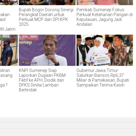
Bupati Bogor Dorong Sinergi
Pemkab Sumenep Fokus
jakan
Perangkat Daerah untuk
Perkuat Ketahanan Pangan di
aid
Perkuat MCP dan SPI KPK
Kepulauan, Jagung Jadi
2025
Andalan
WI Jatim
iliran
KNPI Sumenep Siap
Gubernur Jawa Timur
Pasang
Laporkan Dugaan PKBM
Salurkan Bansos Rp6,37
Fiktif ke APH, Disdik dan
Miliar di Pamekasan, Bupati
ga ?
DPKS Dinilai Lamban
Sampaikan Terima Kasih
Bertindak