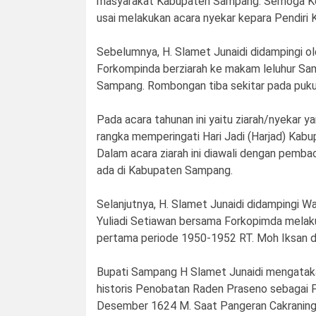
masyarakat Kabupaten Sampang. Semoga Ke d
usai melakukan acara nyekar kepara Pendiri
Sebelumnya, H. Slamet Junaidi didampingi o
Forkompinda berziarah ke makam leluhur Sa
Sampang. Rombongan tiba sekitar pada puku
Pada acara tahunan ini yaitu ziarah/nyekar
rangka memperingati Hari Jadi (Harjad) Ka
Dalam acara ziarah ini diawali dengan pemba
ada di Kabupaten Sampang.
Selanjutnya, H. Slamet Junaidi didampingi Wa
Yuliadi Setiawan bersama Forkopimda melak
pertama periode 1950-1952 RT. Moh Iksan 
Bupati Sampang H Slamet Junaidi mengataka
historis Penobatan Raden Praseno sebagai P
Desember 1624 M. Saat Pangeran Cakraningr