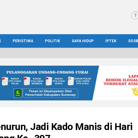
S
PERISTIWA
POLITIK
GAYA HIDUP
IPTEK
SOS
WS MADURA
HUKUM
KESEHATAN
PENDIDIKAN
SOS
IONAL
KRIMINAL
KULINER
ILMIAH
BUD
IONAL
KORUPSI
OTOMOTIF
TEKNOLOGI
WIS
urun, Jadi Kado Manis di Hari