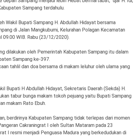
epan Sampang menjadi lebih Hebat bermartabat,” ujar H. Idi,
 Kabupaten Sampang terdahulu.
leh Wakil Bupati Sampang H. Abdullah Hidayat bersama
mpang di Jalan Mangkubumi, Kelurahan Polagan Kecamatan
l 09.00 WIB. Rabu (23/12/2020).
 yang dilakukan oleh Pemerintah Kabupaten Sampang itu dalam
bupaten Sampang ke-397.
caan tahlil dan doa bersama di makam leluhur oleh ulama yang
kil Bupati H Abdullah Hidayat, Sekretaris Daerah (Sekda) H.
ukan tabur bunga makam tokoh pejuang yaitu Bupati Sampang
dan makam Rato Ebuh.
n, berdirinya Kabupaten Sampang tidak terlepas dari momen
angeran Cakraningrat I oleh Sultan Mataram pada 23
at I resmi menjadi Penguasa Madura yang berkedudukan di