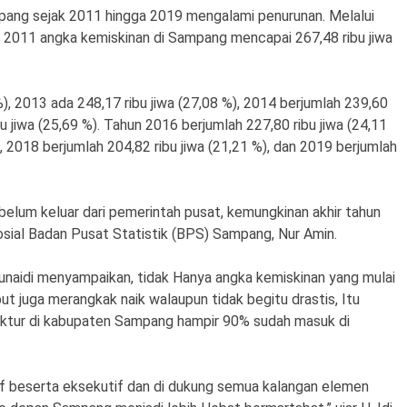
mpang sejak 2011 hingga 2019 mengalami penurunan. Melalui
 2011 angka kemiskinan di Sampang mencapai 267,48 ribu jiwa
), 2013 ada 248,17 ribu jiwa (27,08 %), 2014 berjumlah 239,60
bu jiwa (25,69 %). Tahun 2016 berjumlah 227,80 ribu jiwa (24,11
), 2018 berjumlah 204,82 ribu jiwa (21,21 %), dan 2019 berjumlah
belum keluar dari pemerintah pusat, kemungkinan akhir tahun
 Sosial Badan Pusat Statistik (BPS) Sampang, Nur Amin.
unaidi menyampaikan, tidak Hanya angka kemiskinan yang mulai
ut juga merangkak naik walaupun tidak begitu drastis, Itu
uktur di kabupaten Sampang hampir 90% sudah masuk di
tif beserta eksekutif dan di dukung semua kalangan elemen