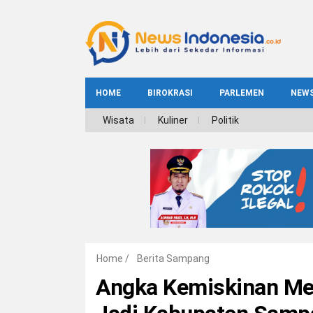
HOME
BIROKRASI
PARLEMEN
NEW
NE
Wisata
Kuliner
Politik
INDEKS
BIROKRASI
REG
NAS
Home
/
Berita Sampang
Angka Kemiskinan Men