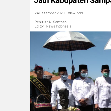
Jadi Kabupaten Samp
24 Desember 2020
View: 599
Penulis : Aji Santoso
Editor :
News Indonesia