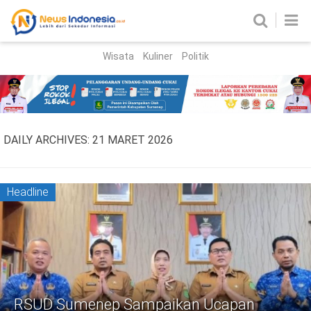
Wisata
Kuliner
Politik
HOME
Birokrasi
Parlemen
News
DAILY ARCHIVES:
21 MARET 2026
News Madura
Regional
Nasional
Headline
Peristiwa
Hukum
Kriminal
Korupsi
RSUD Sumenep Sampaikan Ucapan