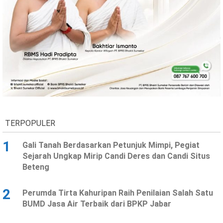
Ekonomi
Olahraga
Indeks
Birokrasi
TERPOPULER
1
Gali Tanah Berdasarkan Petunjuk Mimpi, Pegiat
©
Sejarah Ungkap Mirip Candi Deres dan Candi Situs
Copyright
Beteng
2026
News
Indonesia
.
2
Perumda Tirta Kahuripan Raih Penilaian Salah Satu
All
Right
BUMD Jasa Air Terbaik dari BPKP Jabar
Reserve