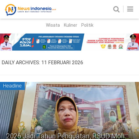
Wisata
Kuliner
Politik
HOME
Birokrasi
Parlemen
News
DAILY ARCHIVES:
11 FEBRUARI 2026
News Madura
Regional
Nasional
Headline
Peristiwa
Hukum
Kriminal
Korupsi
2026 Jadi Tahun Penguatan, RSUD Moh.