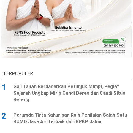
Ekonomi
Olahraga
Indeks
Birokrasi
TERPOPULER
1
Gali Tanah Berdasarkan Petunjuk Mimpi, Pegiat
©
Sejarah Ungkap Mirip Candi Deres dan Candi Situs
Copyright
Beteng
2026
News
Indonesia
.
2
Perumda Tirta Kahuripan Raih Penilaian Salah Satu
All
Right
BUMD Jasa Air Terbaik dari BPKP Jabar
Reserve