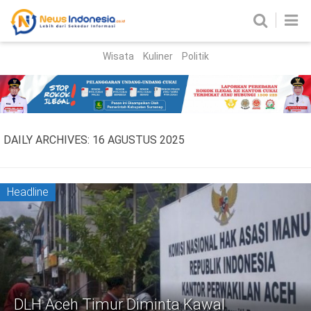
Wisata
Kuliner
Politik
HOME
Birokrasi
Parlemen
News
DAILY ARCHIVES:
16 AGUSTUS 2025
News Madura
Regional
Nasional
Headline
Peristiwa
Hukum
Kriminal
Korupsi
DLH Aceh Timur Diminta Kawal