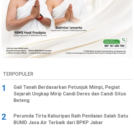
Ekonomi
Olahraga
Indeks
Birokrasi
TERPOPULER
1
Gali Tanah Berdasarkan Petunjuk Mimpi, Pegiat
©
Sejarah Ungkap Mirip Candi Deres dan Candi Situs
Copyright
Beteng
2026
News
Indonesia
.
2
Perumda Tirta Kahuripan Raih Penilaian Salah Satu
All
Right
BUMD Jasa Air Terbaik dari BPKP Jabar
Reserve